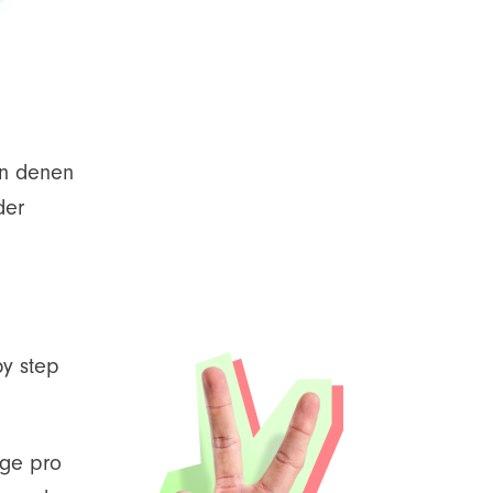
in denen
der
by step
age pro