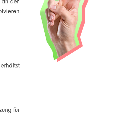
 an der
lvieren.
erhältst
zung für