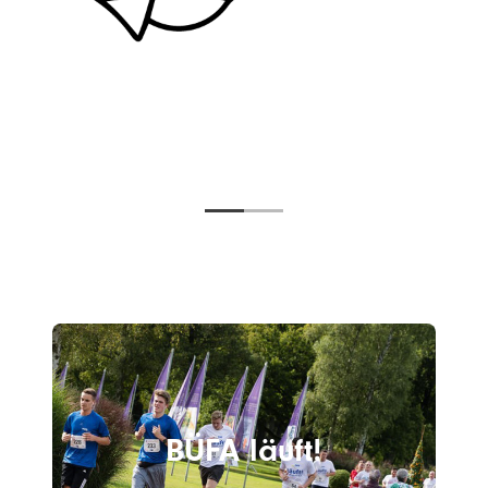
BÜFA läuft!