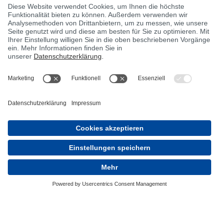
News
Chemicals
Cleaning
Composites
AGB