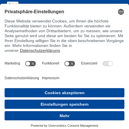
AGB
Datenschutz
Impressum
Einkaufsbedingungen
Verhaltenskodex für Lieferant:innen
MyBÜFA
Notfallhotline Giftzentrale