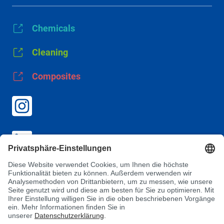
Chemicals
Cleaning
Composites
AGB
Datenschutz